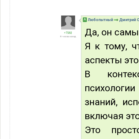
А
Любопытный
Дмитрий 
Да, он самы
+7592
8 часов назад
Я к тому, 
аспекты это
В контек
психологии
знаний, ис
включая это
Это прост