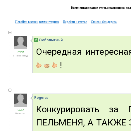
Комментарование статьи разрешено поль
Перейти в конец комментариев
Перейти к статье
Список без дерева
А
Любопытный
Очередная интересная
+7592
8 часов назад
!
Rogeras
Конкурировать з
+3557
В отпуске
ПЕЛЬМЕНЯ, А ТАКЖЕ 