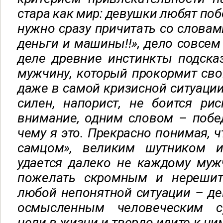
стара как мир: девушки любят поб
нужно сразу причитать со слова
деньги и машины!!», дело совсем
деле древние инстинкты подска
мужчину, который прокормит св
даже в самой кризисной ситуации.
силен, напорист, не боится рис
внимание, одним словом – побе
чему я это. Прекрасно понимая, ч
самцом», великим шутником 
удается далеко не каждому муж
пожелать скромным и нерешит
любой непонятной ситуации – дей
осмысленным человеческим су
цели в жизни и твердо идите к ни