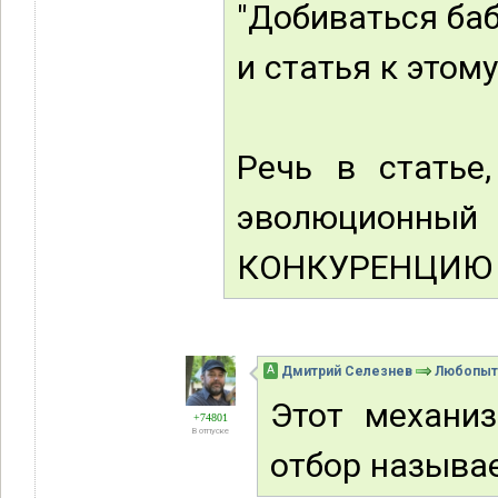
"Добиваться баб"
и статья к этом
Речь в статье
эволюционн
КОНКУРЕНЦИЮ (а
А
Дмитрий Селезнев
Любопыт
Этот механи
+74801
В отпуске
отбор называе