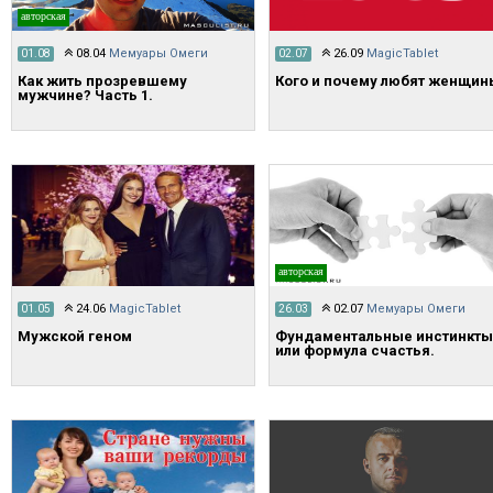
авторская
08.04
Мемуары Омеги
26.09
MagicTablet
01.08
02.07
​Как жить прозревшему
Кого и почему любят женщин
мужчине? Часть 1.
авторская
24.06
MagicTablet
02.07
Мемуары Омеги
01.05
26.03
Мужской геном
Фундаментальные инстинкты
или формула счастья.