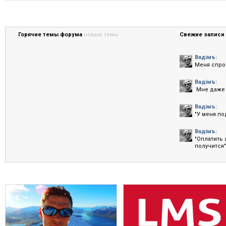
Горячие темы форума
новые темы
Свежие записи 
Вадiмъ:
Меня спрос
Вадiмъ:
Мне даже 
Вадiмъ:
"У меня по
Вадiмъ:
"Оплатить
получится".