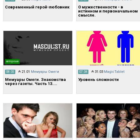
Современный герой-любовник
О мужественности - в
истинном и первоначальном
смысле.
авторская
21.01
Мемуары Омеги
31.03
MagicTablet
08.05
07.04
Мемуары Омеги. Знакомства
Уровень сложности
через газеты. Часть 13....