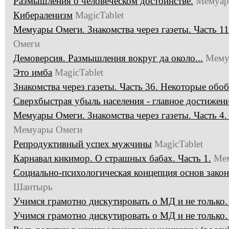
Размышления о человеческом достоинстве.
Мемуар
Кибераленизм
MagicTablet
Мемуары Омеги. Знакомства через газеты. Часть 11
Омеги
Демоверсия. Размышления вокруг да около...
Мему
Это имба
MagicTablet
Знакомства через газеты. Часть 36. Некоторые обо
Сверхбыстрая убыль населения - главное достижен
Мемуары Омеги. Знакомства через газеты. Часть 4
Мемуары Омеги
Репродуктивный успех мужчины
MagicTablet
Карнавал кикимор. О страшных бабах. Часть 1.
Ме
Социально-психологическая концепция основ законо
Шантырь
Учимся грамотно дискутировать о МД и не только. 
Учимся грамотно дискутировать о МД и не только. 