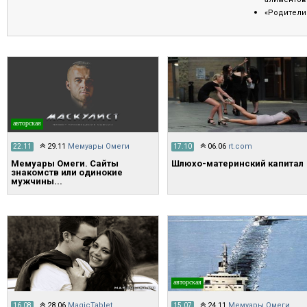
«Родители 
авторская
29.11
Мемуары Омеги
06.06
rt.com
22.11
17.10
Мемуары Омеги. Сайты
Шлюхо-материнский капитал
знакомств или одинокие
мужчины...
авторская
28.06
MagicTablet
24.11
Мемуары Омеги
16.08
15.07