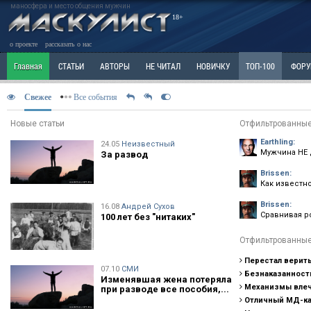
маносфера и место общения мужчин
18+
о проекте
рассказать о нас
Главная
СТАТЬИ
АВТОРЫ
НЕ ЧИТАЛ
НОВИЧКУ
ТОП-100
ФОР
Ветка: Расстаюсь или Развожусь. САНЧАС
Ветка: Наболевшее. Выскажись!
Р
Свежее
Все события
РАЗДЕЛ: Разное
УЧЕБНИК
ТРИЛОГИЯ
ВИТРИНА
КОПИЛКА
ОТНОШ
Новые статьи
Отфильтрованные
Earthling:
24.05
Неизвестный
Мужчина НЕ 
За развод
Brissen:
Как известно
Brissen:
16.08
Андрей Сухов
Сравнивая ро
100 лет без "нитаких"
Отфильтрованные
Перестал верить
07.10
СМИ
Безнаказанност
Изменявшая жена потеряла
Механизмы влеч
при разводе все пособия,...
Отличный МД-ка