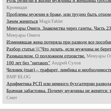
Роль религии в жизни мужчины и женщины (россий
Кромиади
Проблемы мужчин в браке, или трудно быть отцом
Зачем жениться
MagicTablet
Мемуары Омеги. Знакомства через газеты. Часть 2
Мемуары Омеги
Изменявшая жена потеряла при разводе все пособия
Разбор статьи \\\"Что делать, если мужчина не берет 
Размышлизм. О подложном отцовстве.
Мемуары О
100 лет без "нитаких"
Андрей Сухов
Человек (man) – трафарет, лимбика и необходимость
BMP BLOG
Арифметика РСП или немного бухгалтерии развода
Брачная забастовка. Почему мужчины не женятся: 
Смит