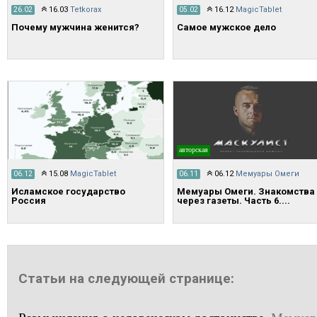
16.03
Tetkorax
16.12
MagicTablet
26.02
05.02
Почему мужчина женится?
Самое мужское дело
авторская
15.08
MagicTablet
06.12
Мемуары Омеги
06.12
06.11
Исламское государство
Мемуары Омеги. Знакомства
Россия
через газеты. Часть 6....
Статьи на следующей странице: