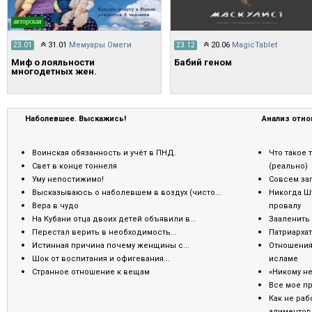
авторская
31.01
Мемуары Омеги
20.06
MagicTablet
23.01
23.12
Миф о лояльности
Бабий геном
многодетных жен.
Наболевшее. Выскажись!
Анализ отн
Воинская обязанность и учёт в ПНД.
Что такое
Свет в конце тоннеля
(реально)
Уму непостижимо!
Совсем за
Высказываюсь о наболевшем в воздух (чисто...
Никогда Шт
Вера в чудо
провалу
На Кубани отца двоих детей объявили в...
Зааленить 
Перестал верить в необходимость...
Патриархат 
Истинная причина почему женщины с...
Отношения
Шок от воспитания и офигевания...
исламе
Странное отношение к вещам
«Никому не
Все мое пр
Как не раб
алиментов