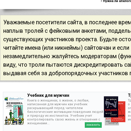
Нужна ли апилог
Уважаемые посетители сайта, в последнее вре
наплыв тролей с фейковыми анкетами, поддел
существующих участников проекта. Будьте ост
читайте имена (или никнеймы) сайтовчан и если
незамедлительно жалуйтесь модераторам (функ
виду, что троли пытаются дискредитировать са
выдавая себя за добропорядочных участников 
Учебник для мужчин
Т
Книга о женщинах, о жизни, о любви,
Т
написанная для мужчин как учебник
о
раскрывающий перед читателем
о
биологические мотивации поведения людей
ж
и природу их инстинктов. Учебник учит
з
контролировать свою жизнь и отношения с
и
женщинами...
заказать